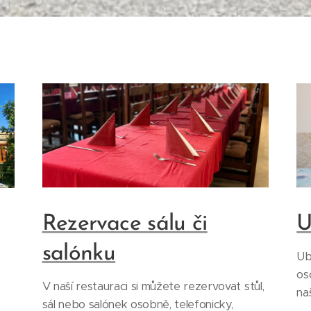
Rezervace sálu či
U
salónku
Ub
os
V naší restauraci si můžete rezervovat stůl,
na
sál nebo salónek osobně, telefonicky,