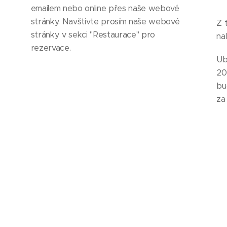
emailem nebo online přes naše webové
stránky. Navštivte prosím naše webové
Z 
stránky v sekci "Restaurace" pro
na
rezervace.
Ub
20
bu
za