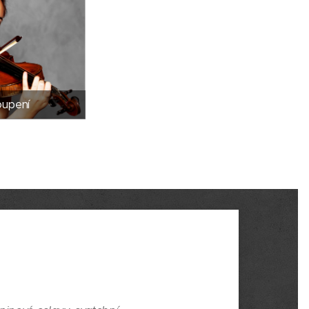
oupení
.