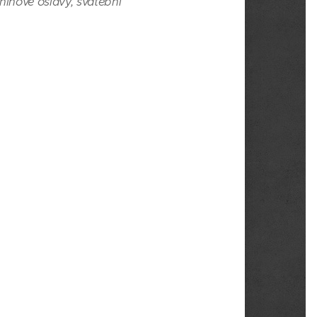
ninové oslavy, svatební