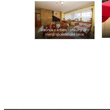
Salónek s krbem - vhodný pro
menší společenské akce