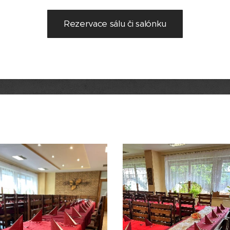
Rezervace sálu či salónku