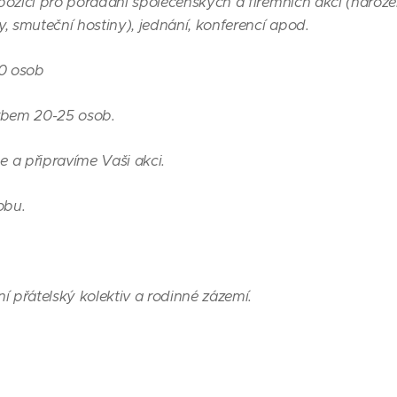
ispozici pro pořádání společenských a firemních akcí (naroze
ky, smuteční hostiny), jednání, konferencí apod.
50 osob
krbem 20-25 osob.
 a připravíme Vaši akci.
dobu.
í přátelský kolektiv a rodinné zázemí.