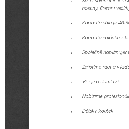
Sál či salónek je k d
hostiny, firemní večír
Kapacita sálu je 46-
Kapacita salónku s 
Společně naplánujeme
Zajistíme raut a výz
Vše je o domluvě.
Nabízíme profesionáln
Dětský koutek