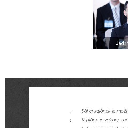
Jedná
Sál či salónek je mož
V plánu je zakoupení 