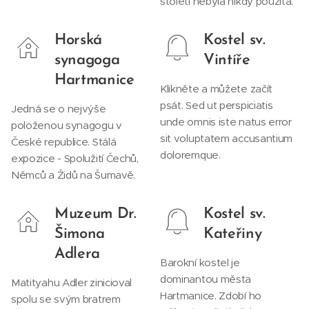
století nebyla nikdy použita.
Horská
Kostel sv.
synagoga
Vintíře
Hartmanice
Klikněte a můžete začít
psát. Sed ut perspiciatis
Jedná se o nejvýše
unde omnis iste natus error
položenou synagogu v
sit voluptatem accusantium
České republice. Stálá
doloremque.
expozice - Spolužití Čechů,
Němců a Židů na Šumavě.
Muzeum Dr.
Kostel sv.
Šimona
Kateřiny
Adlera
Barokní kostel je
dominantou města
Matityahu Adler zinicioval
Hartmanice. Zdobí ho
spolu se svým bratrem