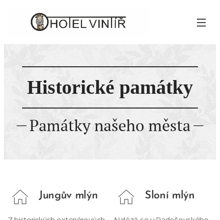
Historické památky
Památky našeho města
Jungův mlýn
Sloní mlýn
Z historických exteriérových
Nalézá se u Radešovského