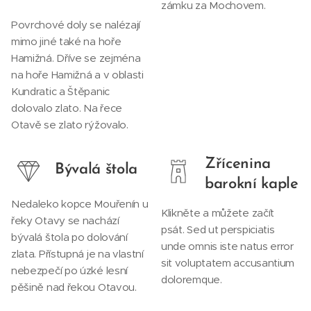
zámku za Mochovem.
Povrchové doly se nalézají
mimo jiné také na hoře
Hamižná. Dříve se zejména
na hoře Hamižná a v oblasti
Kundratic a Štěpanic
dolovalo zlato. Na řece
Otavě se zlato rýžovalo.
Zřícenina
Bývalá štola
barokní kaple
Nedaleko kopce Mouřenín u
Klikněte a můžete začít
řeky Otavy se nachází
psát. Sed ut perspiciatis
bývalá štola po dolování
unde omnis iste natus error
zlata. Přístupná je na vlastní
sit voluptatem accusantium
nebezpečí po úzké lesní
doloremque.
pěšině nad řekou Otavou.