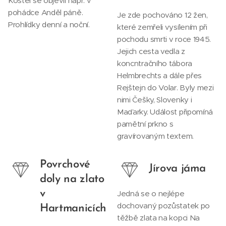
Kostel se objevil např. v
pohádce Anděl páně.
Je zde pochováno 12 žen,
Prohlídky denní a noční.
které zemřeli vysílením při
pochodu smrti v roce 1945.
Jejich cesta vedla z
koncntračního tábora
Helmbrechts a dále přes
Rejštejn do Volar. Byly mezi
nimi Češky, Slovenky i
Maďarky. Událost připomíná
pamětní prkno s
gravírovaným textem.
Povrchové
Jírova jáma
doly na zlato
v
Jedná se o nejlépe
dochovaný pozůstatek po
Hartmanicích
těžbě zlata na kopci Na