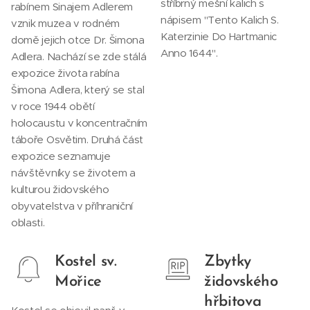
stříbrný mešní kalich s
rabínem Sinajem Adlerem
nápisem "Tento Kalich S.
vznik muzea v rodném
Katerzinie Do Hartmanic
domě jejich otce Dr. Šimona
Anno 1644".
Adlera. Nachází se zde stálá
expozice života rabína
Šimona Adlera, který se stal
v roce 1944 obětí
holocaustu v koncentračním
táboře Osvětim. Druhá část
expozice seznamuje
návštěvníky se životem a
kulturou židovského
obyvatelstva v příhraniční
oblasti.
Kostel sv.
Zbytky
Mořice
židovského
hřbitova