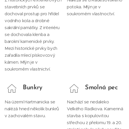
stavebních prvků se
potoka. Mlýn je v
dochoval prostup pro hřídel
soukromém vlastnoctví.
vodního kola a drobné
sakrální památky. Z interiéru
se dochovala klenba a
barokní kamenické prvky.
Mezi historické prvky bych
zařadila mlecí pískovcový
kámen. Mlýn je v
soukromém vlastnictví.
Bunkry
Smolná pec
Na území Hartmanicka se
Nachází se nedaleko
nalézá hned několik bunkrů
Velkého Radkova. Kamenná
v zachovalém stavu.
stavba s kopulovitou
střechou z přelomu 19. a 20.