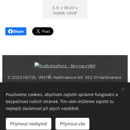
5.5. v 19.00 v
Hotelu Vintíř
Share
© 2023 HOTEL VINTÍŘ. Hartmanice 69, 342 01 Hartmanice
+420 607 654 204, +420 602 288 336 (volejte v čase
11.00-18.00)
Používáme cookies, abychom zajistili správné fungování a
vintirhotel@gmail.com
bezpečnost našich stránek. Tím vám můžeme zajistit tu
nejlepší zkušenost při jejich návštěvě.
Přijmout nezbytné
Přijmout vše
Vytvořeno službou
Webnode
Cookies