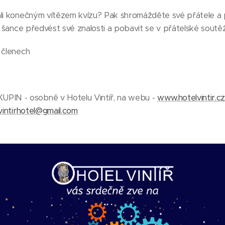
ali konečným vítězem kvízu? Pak shromážděte své přátele a 
e šance předvést své znalosti a pobavit se v přátelské soutěž
 členech
IN - osobně v Hotelu Vintíř, na webu -
www.hotelvintir.cz
vintirhotel@gmail.com