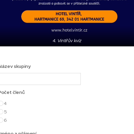
4. Vintířův kvíz
Název skupiny
Počet členů
4
5
6
Jméno a příjmení