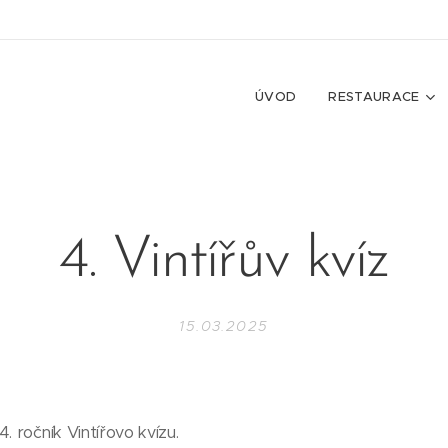
ÚVOD
RESTAURACE
4. Vintířův kvíz
15.03.2025
. ročník Vintířovo kvízu.