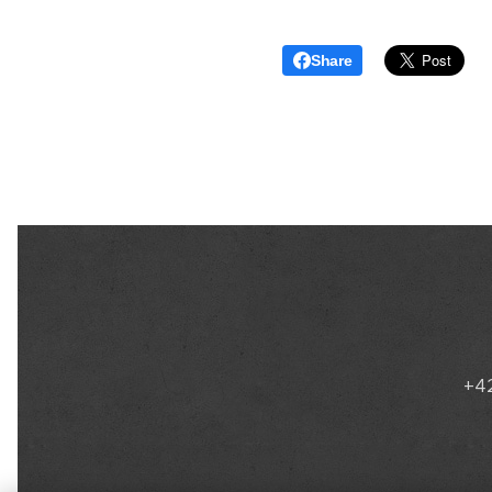
Share
+42